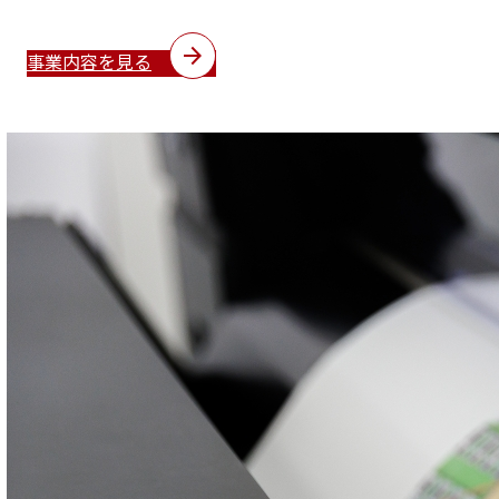
arrow_forward
事業内容を見る