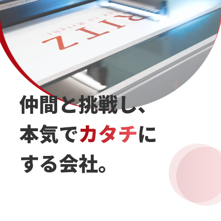
仲間と挑戦し、
本気で
カタチ
に
する会社。